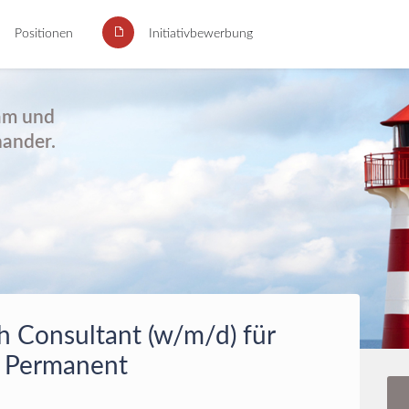
Positionen
Initiativbewerbung
eam und
nander.
h Consultant (w/m/d) für
s Permanent