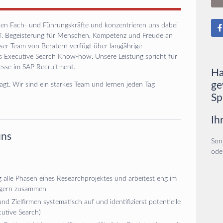
en Fach- und Führungskräfte und konzentrieren uns dabei
T. Begeisterung für Menschen, Kompetenz und Freude an
ser Team von Beratern verfügt über langjährige
s Executive Search Know-how. Unsere Leistung spricht für
esse im SAP Recruitment.
Ha
ge
agt. Wir sind ein starkes Team und lernen jeden Tag
Sp
Ih
uns
Sonj
ode
g alle Phasen eines Researchprojektes und arbeitest eng im
gern zusammen
nd Zielfirmen systematisch auf und identifizierst potentielle
utive Search)