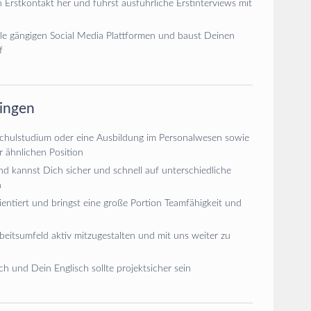
n Erstkontakt her und führst ausführliche Erstinterviews mit
le gängigen Social Media Plattformen und baust Deinen
f
ringen
chulstudium oder eine Ausbildung im Personalwesen sowie
r ähnlichen Position
d kannst Dich sicher und schnell auf unterschiedliche
n
rientiert und bringst eine große Portion Teamfähigkeit und
beitsumfeld aktiv mitzugestalten und mit uns weiter zu
h und Dein Englisch sollte projektsicher sein